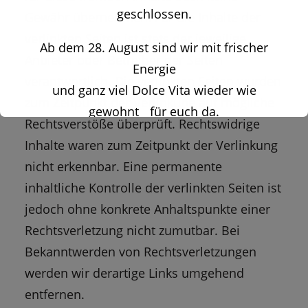
geschlossen.
Gewähr übernehmen. Für die Inhalte der
verlinkten Seiten ist stets der jeweilige
Ab dem 28. August sind wir mit frischer
Anbieter oder Betreiber der Seiten
Energie
verantwortlich. Die verlinkten Seiten wurden
und ganz viel Dolce Vita wieder wie
zum Zeitpunkt der Verlinkung auf mögliche
gewohnt für euch da.
Rechtsverstöße überprüft. Rechtswidrige
Inhalte waren zum Zeitpunkt der Verlinkung
Wir freuen uns auf euch!
nicht erkennbar. Eine permanente
inhaltliche Kontrolle der verlinkten Seiten ist
jedoch ohne konkrete Anhaltspunkte einer
Rechtsverletzung nicht zumutbar. Bei
Bekanntwerden von Rechtsverletzungen
werden wir derartige Links umgehend
entfernen.