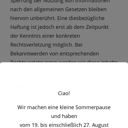
Sperrung der Nutzung von Informationen
nach den allgemeinen Gesetzen bleiben
hiervon unberührt. Eine diesbezügliche
Haftung ist jedoch erst ab dem Zeitpunkt
der Kenntnis einer konkreten
Rechtsverletzung möglich. Bei
Bekanntwerden von entsprechenden
Rechtsverletzungen werden wir diese Inhalte
umgehend entfernen.
Haftung für Links
Ciao!
Unser Angebot enthält Links zu externen
Wir machen eine kleine Sommerpause
Websites Dritter, auf deren Inhalte wir
und haben
keinen Einfluss haben. Deshalb können wir
vom 19. bis einschließlich 27. August
für diese fremden Inhalte auch keine